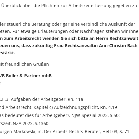
 Überblick über die Pflichten zur Arbeitszeiterfassung gegeben zu
oder steuerliche Beratung oder gar eine verbindliche Auskunft dar
setzen. Für etwaige Erläuterungen oder Nachfragen stehen wir Ihn
en zum Arbeitsrecht wenden Sie sich bitte an Herrn Rechtsanwalt
reuen uns, dass zukünftig Frau Rechtsanwältin Ann-Christin Bach
stärkt.
it freundlichen Grüßen
B Boller & Partner mbB
21
C.II.3. Aufgaben der Arbeitgeber, Rn. 11a
nd Arbeitsrecht, Kapitel c) Aufzeichnungspflicht, Rn. 4.19
was bedeutet dies für Arbeitgeber?, NJW-Spezial 2023, S.50;
zeit, NZA 2023, S.1360
rgen Markowski, in: Der Arbeits-Rechts-Berater, Heft 03, S. 71