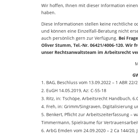
Wir hoffen, Ihnen mit dieser Information einen
haben.
Diese Informationen stellen keine rechtliche 
und können eine Einzelfall-Beratung nicht er
auch persönlich gern zur Verfügung.
Bei Frag
Oliver Stumm, Tel.-Nr. 06421/4006-120.
Wir f
unser Rechtsanwaltsteam im Arbeitsrecht ver
M
GW
BAG, Beschluss vom 13.09.2022 – 1 ABR 22/
EuGH 14.05.2019, Az: C-55-18
Ritz, in: Tschöpe, Arbeitsrecht Handbuch, 6.
Freh, in: Grimm/Singraven, Digitalisierung u
Benkert, Pflicht zur Arbeitszeiterfassung – 
Timmermann, Spielräume für Vertrauensarbeits
ArbG Emden vom 24.09.2020 – 2 Ca 144/20, Jü