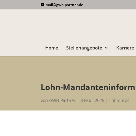
mail@gwb-partner.de
Home
Stellenangebote
Karriere
Lohn-Mandanteninforma
von
GWB-Partner
3 Feb., 2025
Lohninfos