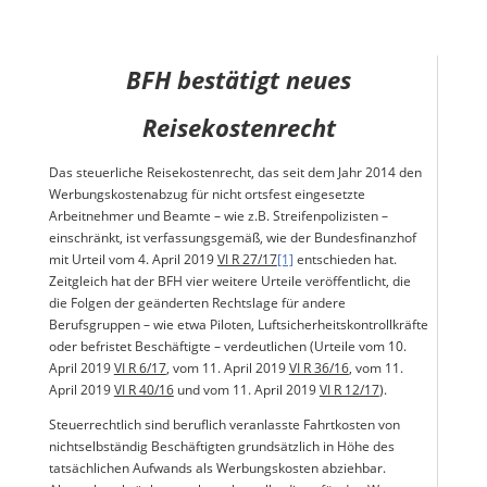
BFH bestätigt neues
Reisekostenrecht
Das steuerliche Reisekostenrecht, das seit dem Jahr 2014 den
Werbungskostenabzug für nicht ortsfest eingesetzte
Arbeitnehmer und Beamte – wie z.B. Streifenpolizisten –
einschränkt, ist verfassungsgemäß, wie der Bundesfinanzhof
mit Urteil vom 4. April 2019
VI R 27/17
[1]
entschieden hat.
Zeitgleich hat der BFH vier weitere Urteile veröffentlicht, die
die Folgen der geänderten Rechtslage für andere
Berufsgruppen – wie etwa Piloten, Luftsicherheitskontrollkräfte
oder befristet Beschäftigte – verdeutlichen (Urteile vom 10.
April 2019
VI R 6/17
, vom 11. April 2019
VI R 36/16
, vom 11.
April 2019
VI R 40/16
und vom 11. April 2019
VI R 12/17
).
Steuerrechtlich sind beruflich veranlasste Fahrtkosten von
nichtselbständig Beschäftigten grundsätzlich in Höhe des
tatsächlichen Aufwands als Werbungskosten abziehbar.