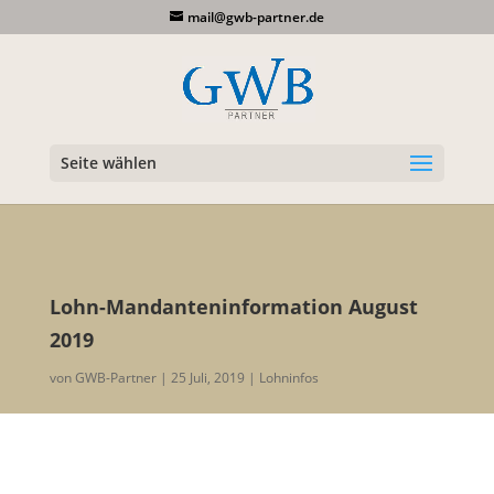
mail@gwb-partner.de
Seite wählen
Lohn-Mandanteninformation August
2019
von
GWB-Partner
25 Juli, 2019
Lohninfos