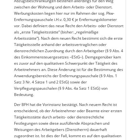
Abzugsbeschränkungen bestehen allerdings für den Weg
zwischen der Wohnung und dem Arbeits- oder Dienstort.
Werbungskosten liegen hier nur im Rahmen der sog. Pkw-
Entfernungspauschale i.H.v. 0,30 € je Entfernungskilometer
vor. Dabei definiert das neue Recht den Arbeits- oder Dienstort
als „erste Tätigkeitsstätte“ (bisher: „regelmäßige
Arbeitsstätte“). Nach dem neuen Recht bestimmt sich die erste
Tätigkeitsstelle anhand der arbeitsvertraglichen oder
dienstrechtlichen Zuordnung durch den Arbeitgeber (§ 9 Abs. 4
des Einkommensteuergesetzes –EStG–). Demgegenüber kam
es zuvor auf den qualitativen Schwerpunkt der Tätigkeit des
Arbeitnehmers an. Diese Änderung ist für die Bestimmung des
Anwendungsbereichs der Entfernungspauschale (§ 9 Abs. 1
Satz 3 Nr. 4 Sätze 1 und 2 EStG) sowie der
Verpflegungspauschalen (§ 9 Abs. 4a Satz 1 EStG) von
Bedeutung.
Der BFH hat die Vorinstanz bestätigt. Nach neuem Recht ist
entscheidend, ob der Arbeitnehmer oder Beamte einer ersten
Tätigkeitsstätte durch arbeits- oder dienstrechtliche
Festlegungen sowie diese ausfüllende Absprachen und
Weisungen des Arbeitgebers (Dienstherrn) dauerhaft
zugeordnet ist. Ist dies der Fall, kommt es auf den qualitativen