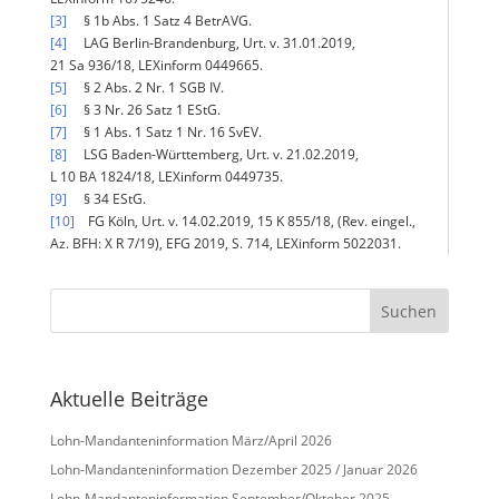
[3]
§ 1b Abs. 1 Satz 4 BetrAVG.
[4]
LAG Berlin‑Brandenburg, Urt. v. 31.01.2019,
21 Sa 936/18, LEXinform 0449665.
[5]
§ 2 Abs. 2 Nr. 1 SGB IV.
[6]
§ 3 Nr. 26 Satz 1 EStG.
[7]
§ 1 Abs. 1 Satz 1 Nr. 16 SvEV.
[8]
LSG Baden-Württemberg, Urt. v. 21.02.2019,
L 10 BA 1824/18, LEXinform 0449735.
[9]
§ 34 EStG.
[10]
FG Köln, Urt. v. 14.02.2019, 15 K 855/18, (Rev. eingel.,
Az. BFH: X R 7/19), EFG 2019, S. 714, LEXinform 5022031.
Aktuelle Beiträge
Lohn-Mandanteninformation März/April 2026
Lohn-Mandanteninformation Dezember 2025 / Januar 2026
Lohn-Mandanteninformation September/Oktober 2025