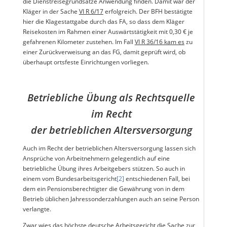
die Dienstreisegrundsätze Anwendung finden. Damit war der
Kläger in der Sache
VI R 6/17
erfolgreich. Der BFH bestätigte
hier die Klagestattgabe durch das FA, so dass dem Kläger
Reisekosten im Rahmen einer Auswärtstätigkeit mit 0,30 € je
gefahrenen Kilometer zustehen. Im Fall
VI R 36/16 kam es
zu
einer Zurückverweisung an das FG, damit geprüft wird, ob
überhaupt ortsfeste Einrichtungen vorliegen.
Betriebliche Übung als Rechtsquelle
im Recht
der betrieblichen Altersversorgung
Auch im Recht der betrieblichen Altersversorgung lassen sich
Ansprüche von Arbeitnehmern gelegentlich auf eine
betriebliche Übung ihres Arbeitgebers stützen. So auch in
einem vom Bundesarbeitsgericht
[2]
entschiedenen Fall, bei
dem ein Pensionsberechtigter die Gewährung von in dem
Betrieb üblichen Jahressonderzahlungen auch an seine Person
verlangte.
Zwar wies das höchste deutsche Arbeitsgericht die Sache zur