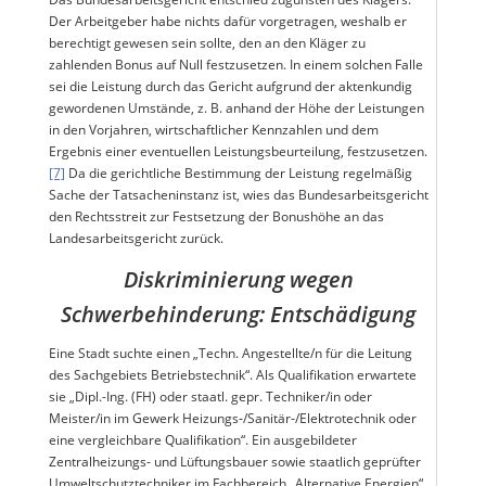
Der Arbeitgeber habe nichts dafür vorgetragen, weshalb er
berechtigt gewesen sein sollte, den an den Kläger zu
zahlenden Bonus auf Null festzusetzen. In einem solchen Falle
sei die Leistung durch das Gericht aufgrund der aktenkundig
gewordenen Umstände, z. B. anhand der Höhe der Leistungen
in den Vorjahren, wirtschaftlicher Kennzahlen und dem
Ergebnis einer eventuellen Leistungsbeurteilung, festzusetzen.
[7]
Da die gerichtliche Bestimmung der Leistung regelmäßig
Sache der Tatsacheninstanz ist, wies das Bundesarbeitsgericht
den Rechtsstreit zur Festsetzung der Bonushöhe an das
Landesarbeitsgericht zurück.
Diskriminierung wegen
Schwerbehinderung: Entschädigung
Eine Stadt suchte einen „Techn. Angestellte/n für die Leitung
des Sachgebiets Betriebstechnik“. Als Qualifikation erwartete
sie „Dipl.-Ing. (FH) oder staatl. gepr. Techniker/in oder
Meister/in im Gewerk Heizungs‑/Sanitär‑/Elektrotechnik oder
eine vergleichbare Qualifikation“. Ein ausgebildeter
Zentralheizungs- und Lüftungsbauer sowie staatlich geprüfter
Umweltschutztechniker im Fachbereich „Alternative Energien“