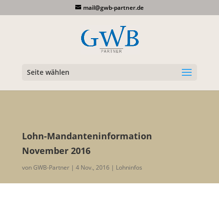
mail@gwb-partner.de
Seite wählen
Lohn-Mandanteninformation
November 2016
von
GWB-Partner
4 Nov., 2016
Lohninfos