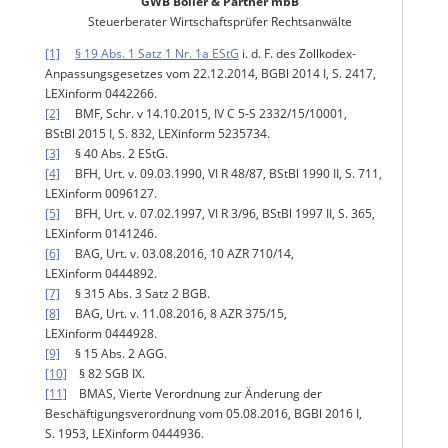
GWB Boller & Partner mbB
Steuerberater Wirtschaftsprüfer Rechtsanwälte
[1]
§ 19 Abs. 1 Satz 1 Nr. 1a EStG
i. d. F. des Zollkodex-
Anpassungsgesetzes vom 22.12.2014, BGBl 2014 I, S. 2417,
LEXinform 0442266.
[2]
BMF, Schr. v 14.10.2015, IV C 5‑S 2332/15/10001,
BStBl 2015 I, S. 832, LEXinform 5235734.
[3]
§ 40 Abs. 2 EStG.
[4]
BFH, Urt. v. 09.03.1990, VI R 48/87, BStBl 1990 II, S. 711,
LEXinform 0096127.
[5]
BFH, Urt. v. 07.02.1997, VI R 3/96, BStBl 1997 II, S. 365,
LEXinform 0141246.
[6]
BAG, Urt. v. 03.08.2016, 10 AZR 710/14,
LEXinform 0444892.
[7]
§ 315 Abs. 3 Satz 2 BGB.
[8]
BAG, Urt. v. 11.08.2016, 8 AZR 375/15,
LEXinform 0444928.
[9]
§ 15 Abs. 2 AGG.
[10]
§ 82 SGB IX.
[11]
BMAS, Vierte Verordnung zur Änderung der
Beschäftigungsverordnung vom 05.08.2016, BGBl 2016 I,
S. 1953, LEXinform 0444936.