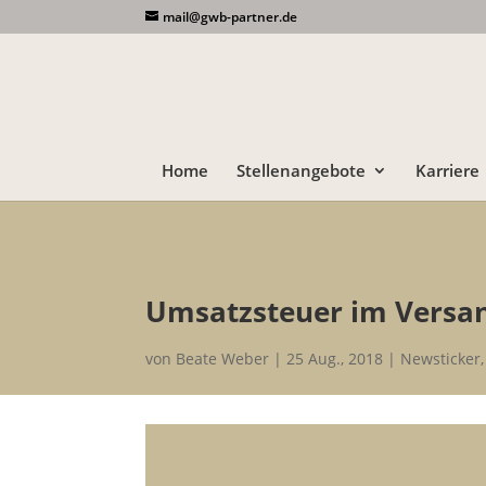
mail@gwb-partner.de
Home
Stellenangebote
Karriere
Umsatzsteuer im Versa
von
Beate Weber
25 Aug., 2018
Newsticker