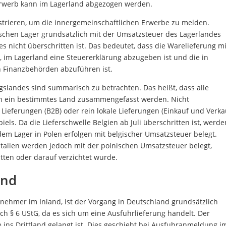
Erwerb kann im Lagerland abgezogen werden.
strieren, um die innergemeinschaftlichen Erwerbe zu melden.
chen Lager grundsätzlich mit der Umsatzsteuer des Lagerlandes
des nicht überschritten ist. Das bedeutet, dass die Warelieferung mi
, im Lagerland eine Steuererklärung abzugeben ist und die in
n Finanzbehörden abzuführen ist.
gslandes sind summarisch zu betrachten. Das heißt, dass alle
in ein bestimmtes Land zusammengefasst werden. Nicht
Lieferungen (B2B) oder rein lokale Lieferungen (Einkauf und Verka
iels. Da die Lieferschwelle Belgien ab Juli überschritten ist, werde
 dem Lager in Polen erfolgen mit belgischer Umsatzsteuer belegt.
Italien werden jedoch mit der polnischen Umsatzsteuer belegt,
itten oder darauf verzichtet wurde.
and
ehmer im Inland, ist der Vorgang in Deutschland grundsätzlich
nach § 6 UStG, da es sich um eine Ausfuhrlieferung handelt. Der
ns Drittland gelangt ist. Dies geschieht bei Ausfuhranmeldung i