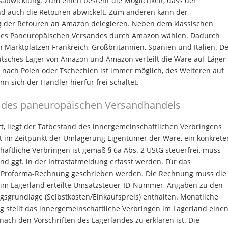
abwicklung. Zum einen besteht die Möglichkeit, dass der
d auch die Retouren abwickelt. Zum anderen kann der
 der Retouren an Amazon delegieren. Neben dem klassischen
des Paneuropäischen Versandes durch Amazon wählen. Dadurch
 Marktplätzen Frankreich, Großbritannien, Spanien und Italien. D
tsches Lager von Amazon und Amazon verteilt die Ware auf Läger
n nach Polen oder Tschechien ist immer möglich, des Weiteren auf
n sich der Händler hierfür frei schaltet.
 des paneuropäischen Versandhandels
, liegt der Tatbestand des innergemeinschaftlichen Verbringens
st im Zeitpunkt der Umlagerung Eigentümer der Ware, ein konkrete
haftliche Verbringen ist gemäß § 6a Abs. 2 UStG steuerfrei, muss
 ggf. in der Intrastatmeldung erfasst werden. Für das
e Proforma-Rechnung geschrieben werden. Die Rechnung muss die
im Lagerland erteilte Umsatzsteuer-ID-Nummer, Angaben zu den
grundlage (Selbstkosten/Einkaufspreis) enthalten. Monatliche
stellt das innergemeinschaftliche Verbringen im Lagerland eine
nach den Vorschriften des Lagerlandes zu erklären ist. Die