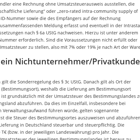
ndler eine Rechnung ohne Umsatzsteuerausweis ausstellen, die
chaftliche Lieferung“ oder „zero-rated intra-community supply of
-ID-Nummer sowie die des Empfängers auf der Rechnung
 zusammenfassenden Meldung erfasst und eventuell in der Intrasta
setzungen nach § 6a UStG nachweisen. Hierzu ist unter anderem
Nummer erforderlich. Sind die Voraussetzungen nicht erfüllt oder
msatzsteuer zu stellen, also mit 7% oder 19% je nach Art der Ware
 ein Nichtunternehmer/Privatkunde
ilt die Sonderregelung des § 3c UStG. Danach gilt als Ort der
et (Bestimmungsort), weshalb die Lieferung am Bestimmungsort
ng ist grundsätzlich mit der Umsatzsteuer des Bestimmungslandes 
gsland abzuführen. Da dies im Einzelfall, insbesondere bei
n Verwaltungsaufwand führen würde, gelten sogenannte
n ist die Steuer des Bestimmungsortes auszuweisen und abzuführen
 Lieferung in Deutschland steuerbar und steuerpflichtig. Die
 T€ (bzw. in der jeweiligen Landeswährung) pro Jahr. Die
e Umsatzsteuer des jeweiligen Bestimmungslandes ist heraus zu