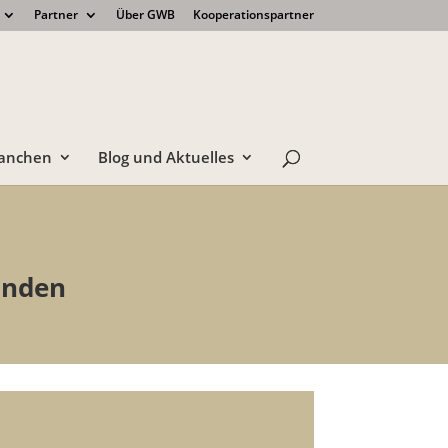
Partner
Über GWB
Kooperationspartner
anchen
Blog und Aktuelles
unden